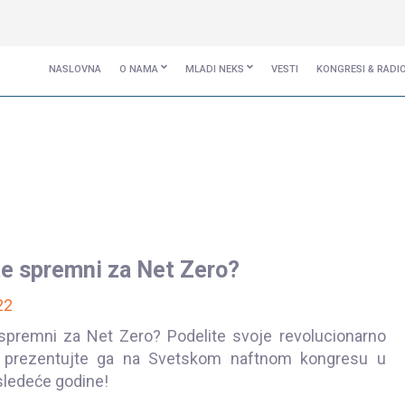
NASLOVNA
O NAMA
MLADI NEKS
VESTI
KONGRESI & RADI
ste spremni za Net Zero?
22
 spremni za Net Zero? Podelite svoje revolucionarno
i prezentujte ga na Svetskom naftnom kongresu u
 sledeće godine!