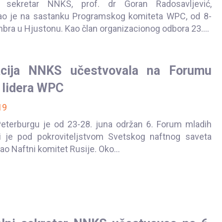
i sekretar NNKS, prof. dr Goran Radosavljević,
ao je na sastanku Programskog komiteta WPC, od 8-
bra u Hjustonu. Kao član organizacionog odbora 23....
acija NNKS učestvovala na Forumu
 lidera WPC
19
eterburgu je od 23-28. juna održan 6. Forum mladih
ji je pod pokroviteljstvom Svetskog naftnog saveta
o Naftni komitet Rusije. Oko...