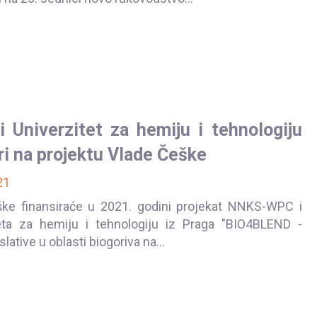
 Univerzitet za hemiju i tehnologiju
ri na projektu Vlade Češke
21
ke finansiraće u 2021. godini projekat NNKS-WPC i
eta za hemiju i tehnologiju iz Praga "BIO4BLEND -
slative u oblasti biogoriva na...