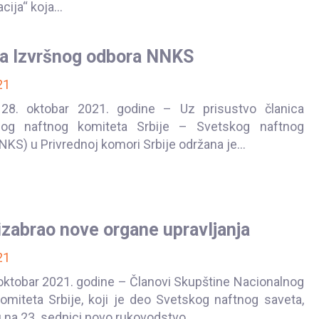
ija“ koja...
a Izvršnog odbora NNKS
21
 28. oktobar 2021. godine – Uz prisustvo članica
nog naftnog komiteta Srbije – Svetskog naftnog
KS) u Privrednoj komori Srbije održana je...
zabrao nove organe upravljanja
21
oktobar 2021. godine – Članovi Skupštine Nacionalnog
omiteta Srbije, koji je deo Svetskog naftnog saveta,
u na 23. sednici novo rukovodstvo...