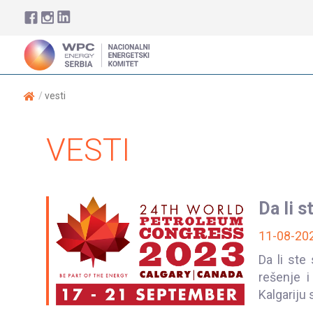
vesti
VESTI
Da li 
11-08-20
Da li ste
rešenje 
Kalgariju