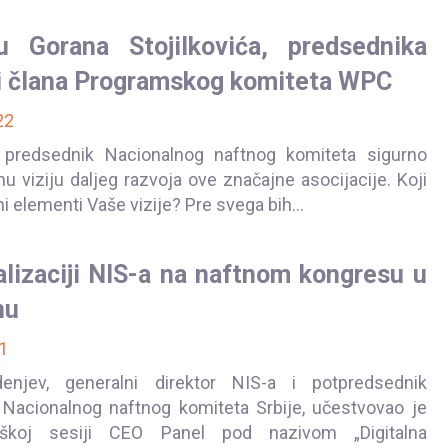
ju Gorana Stojilkovića, predsednika
 člana Programskog komiteta WPC
22
 predsednik Nacionalnog naftnog komiteta sigurno
nu viziju daljeg razvoja ove značajne asocijacije. Koji
 elementi Vaše vizije? Pre svega bih...
alizaciji NIS-a na naftnom kongresu u
nu
1
rdenjev, generalni direktor NIS-a i potpredsednik
 Nacionalnog naftnog komiteta Srbije, učestvovao je
eškoj sesiji CEO Panel pod nazivom „Digitalna