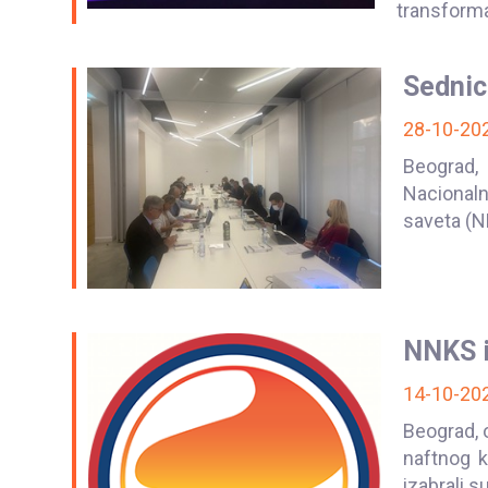
transformac
Sednic
28-10-20
Beograd,
Nacional
saveta (NN
NNKS i
14-10-20
Beograd, 
naftnog k
izabrali s