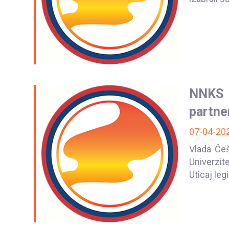
NNKS i
partne
07-04-20
Vlada Češ
Univerzit
Uticaj legi