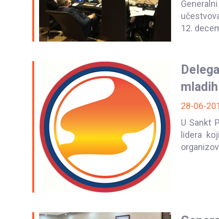
Generaln
učestvov
12. decem
Deleg
mladih
28-06-20
U Sankt P
lidera ko
organizova