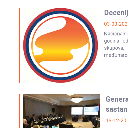
Deceni
03-03-202
Nacionalni
godina od
skupova,
međunarod
Gener
sastan
13-12-20