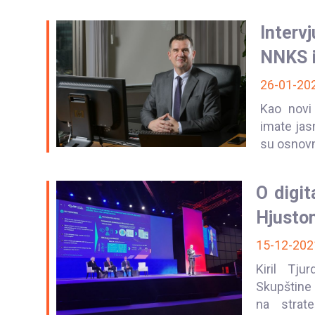
Interv
NNKS i
26-01-20
Kao novi
imate jas
su osnovni
O digit
Hjusto
15-12-202
Kiril Tju
Skupštine
na strat