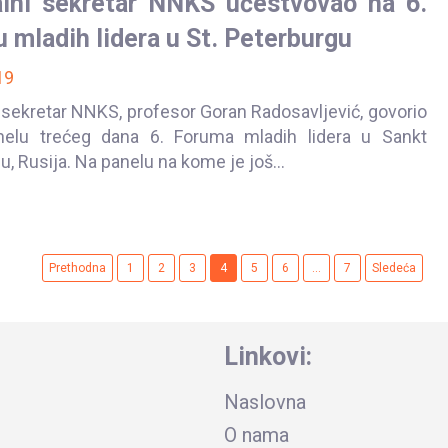
lni sekretar NNKS učestvovao na 6.
 mladih lidera u St. Peterburgu
19
 sekretar NNKS, profesor Goran Radosavljević, govorio
nelu trećeg dana 6. Foruma mladih lidera u Sankt
, Rusija. Na panelu na kome je još...
Prethodna
1
2
3
4
5
6
...
7
Sledeća
Linkovi:
Naslovna
O nama