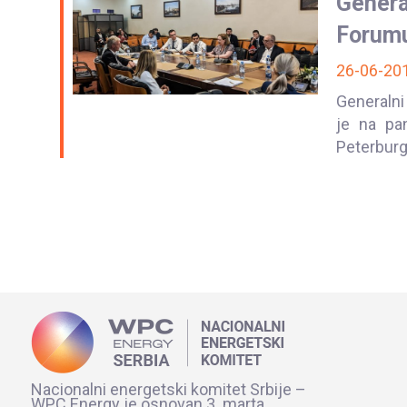
Genera
Forumu
26-06-20
Generalni
je na pa
Peterburgu
Nacionalni energetski komitet Srbije –
WPC Energy je osnovan 3. marta