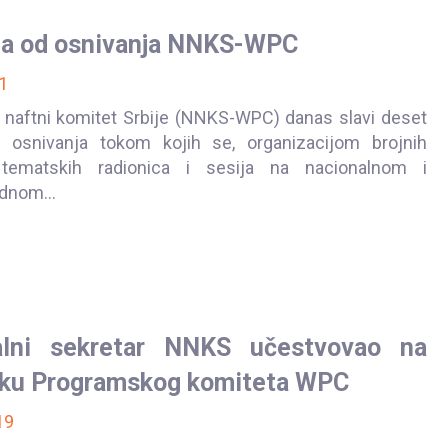
ja od osnivanja NNKS-WPC
1
 naftni komitet Srbije (NNKS-WPC) danas slavi deset
 osnivanja tokom kojih se, organizacijom brojnih
 tematskih radionica i sesija na nacionalnom i
nom...
alni sekretar NNKS učestvovao na
ku Programskog komiteta WPC
19