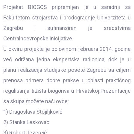
Projekat BIOGOS pripremljen je u saradnji sa
Fakultetom strojarstva i brodogradnje Univerziteta u
Zagrebu i sufinansiran je sredstvima
Centralnoevropske inicijative.
U okviru projekta je polovinom februara 2014. godine
već održana jedna ekspertska radionica, dok je u
planu realizacija studijske posete Zagrebu sa ciljem
prenosa primera dobre prakse u oblasti praktičnog
regulisanja tržišta biogoriva u Hrvatskoj.Prezentacije
sa skupa možete naći ovde:
1) Dragoslava Stojiljković
2) Stanka Leskovac
3) Robert Jezerčić