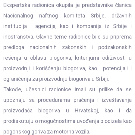
Ekspertska radionica okupila je predstavnike članica
Nacionalnog naftnog komiteta Srbije, državnih
institucija i agencija, kao i kompanija iz Srbije i
inostranstva. Glavne teme radionice bile su priprema
predloga nacionalnih zakonskih i podzakonskih
rešenja u oblasti biogoriva, kriterijumi održivosti u
proizvodnji i korišćenju biogoriva, kao i potencijali i
ograničenja za proizvodnju biogoriva u Srbiji.
Takođe, učesnici radionice imali su prilike da se
upoznaju sa procedurama praćenja i izveštavanja
proizvođača biogoriva u Hrvatskoj, kao i da
prodiskutuju o mogućnostima uvođenja biodizela kao
pogonskog goriva za motorna vozila.