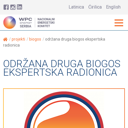
Latinica
Ćirilica
English
projekti
biogos
održana druga biogos ekspertska
radionica
ODRŽANA DRUGA BIOGOS
EKSPERTSKA RADIONICA