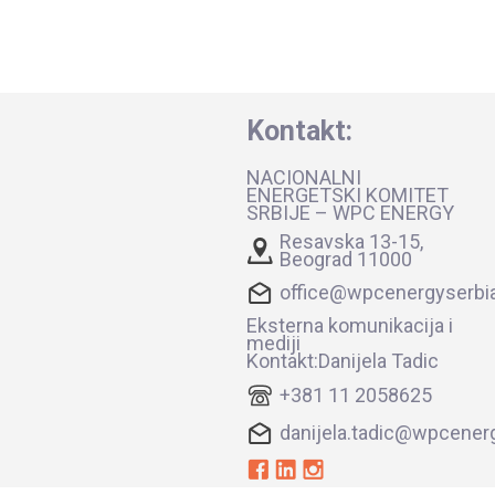
Kontakt:
NACIONALNI
ENERGETSKI KOMITET
SRBIJE – WPC ENERGY
Resavska 13-15,
Beograd 11000
office@wpcenergyserbia
Eksterna komunikacija i
mediji
Kontakt:Danijela Tadic
+381 11 2058625
danijela.tadic@wpcenerg